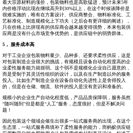
着大宗原材料的涨价，包装物料也是高歌猛进，预计未来5年
内价格浮动比现在继续高升到30%以上，在这个时候谈降价是
很难实施的，唯有在方案设计、供应商整合、物料标准化、工
艺标准化、制造规模化上下功夫（之后会有更详细的阐述），
只在价格上比拼现有的供应商会越来越变得强势，本来包装供
应商是没有什么市场竞争优势的，是供应链中的弱势群体。
5， 服务成本高
对于工业企业包装物料量少、品种多、还要求柔性供应，这是
对包装制造企业很大的挑战，有规模且设备自动化程度高的企
业柔性服务能力就很弱。这个弱不是规模化企业自己愿意的，
而是受制于其灵活性组织的设计，以及在生产制造以外的服务
投入。比如生产制造企业在设备自动化先进性上是舍得投入
的，但是在仓储、物流、软件的投入是没有意识和准备的。
规模小的企业生产自动化程度低，产品品质保障弱，服务虽然
“随叫随到”但是都是“人工”服务，态度很好，但是不解决问
题！
因此包装这个领域会催生出很多一站式服务商的出现，在这个
生态里，一站式服务商填补了柔性服务的能力，而蚂蚁供应链