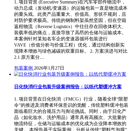
1. 项目背景 (Executive Summary)在汽车零部件物流中，
动力总成（发动机/变速器）的运输包装一直是物流成本
的重头戏。此类产品重量大、价值高、形状不规则，且
对防护要求极高。传统的钢制料架虽然坚固，但在空箱
返程物流（Reverse Logistics）中往往存在回收体积大、
装载率低的痛点，直接导致了高昂的仓储与运输成本。
本案例针对某知名车企的变速器循环包装进行
VAVE（价值分析与价值工程）优化，通过结构创新实
现降本增效与绿色减碳的双重目标。 2. 方案演进与对比
2.1 原方案分…
包装案例
2026年1月27日
日化快消行业包装升级案例报告：以纸代塑缓冲方案
1. 项目背景在日化快消（FMCG）行业，随着全球“限塑
令”的推进及消费者环保意识的觉醒，传统塑料缓冲包装
面临着巨大的合规压力与舆论挑战。同时，由于日化产
品（如化妆水、洗护用品）通常具有高频次、大批量的
物流特征，仓储与运输成本的优化成为企业降本增效的
关键。 本报告基于实际案例，分析从传统“塑料气泡膜”