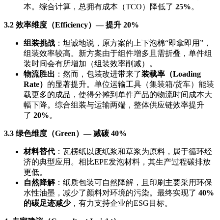
本。综合计算，总拥有成本（TCO）降低了
25%
。
3.2 效率维度（Efficiency）— 提升 20%
组装挑战
：坦诚地说，原方案的上下泡棉“即拿即用”，
组装效率较高。新方案由于组件增多且需折叠，单件组
装时间会有所增加（组装效率削减）。
物流胜出
：然而，包装改进带来了
装载率（Loading
Rate）
的显著提升。单位运输工具（集装箱/货车）能装
载更多的成品，使得分摊到单件产品的物流时间成本大
幅下降。综合组装与运输两端，整体供应链效率提升
了
20%
。
3.3 绿色维度（Green）— 减碳 40%
材料替代
：瓦楞纸以废纸浆和草浆为原料，属于循环经
济的典型应用。相比EPE发泡材料，其生产过程碳排放
更低。
自然降解
：纸质包装可自然降解，且印刷主要采用环保
水性油墨，减少了颜料对环境的污染。最终实现了
40%
的碳足迹减少
，有力支持企业的ESG目标。