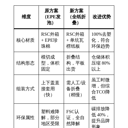
原方案
新方案
维度
（EPE发
（全纸折
改进优势
泡）
叠）
RSC外箱
RSC外箱
100%去塑
核心材质
+ EPE珍
+ 单坑瓦
化，符合
珠棉
楞纸板
环保趋势
模切成
折叠结
仓储体积
结构形态
型，体积
构，平板
压缩 80%
固定
出货
以上
虽工时微
上下盖直
需人工/设
增，但综
组装方式
接套用
备折叠
合TCO降
（快）
（稍慢）
低
碳排放降
塑料难降
FSC认
低 40%，
环保属性
解，部分
证，全自
提升品牌
地区受限
然降解
形象