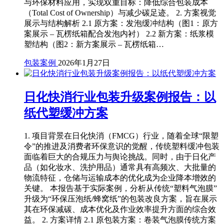
与环保材料应用，实现双重目标：降低综合包装成本
（Total Cost of Ownership）与减少碳足迹。 2. 方案视觉
展示与结构解析 2.1 原方案：发泡缓冲结构（图1：原方
案展示 – 瓦楞纸箱配合发泡内衬） 2.2 新方案：纸浆模
塑结构（图2：新方案展示 – 瓦楞纸箱…
包装案例
2026年1月27日
日化快消行业包装升级案例报告：以
纸代塑缓冲方案
1. 项目背景在日化快消（FMCG）行业，随着全球“限塑
令”的推进及消费者环保意识的觉醒，传统塑料缓冲包装
面临着巨大的合规压力与舆论挑战。同时，由于日化产
品（如化妆水、洗护用品）通常具有高频次、大批量的
物流特征，仓储与运输成本的优化成为企业降本增效的
关键。 本报告基于实际案例，分析从传统“塑料气泡膜”
升级为“环保压泡纸/蜂窝纸”的包装改良方案，旨在展示
其在环保减碳、成本优化及作业效率提升方面的综合效
益。 2. 方案详情 2.1 原包装方案：卷装气泡膜传统方案