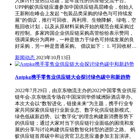
入探讨行业热点话题，是年度性的供应链交流平台。
UPP蚂蚁供应链应邀参加中国供应链高层峰会，创始人
王新刚在峰会上发起 “包装品类采购的绿色与可持续发
展”的倡议，推行可回收、再利用、生物降解、绿电，空
瓶回收计划，以及从原材料采购开始的规范合规采购过
程控制。多家跨国企业供应链采购高管纷纷表示赞同，
强调采购分为两种，一种是致力于绿色可持续发展的良
好采购，另一种是普通采购。 倡议如下： 1. 可回收材…
新闻动态
2023年10月13日
Antpkg携手零售业供应链大会探讨绿色碳中和新趋势
2022年7月29日，由京东物流主办的2022中国零售业供应
链年会-京东物流专场在中国深圳华侨城洲际酒店举办。
本次大会以“数智进化，链接未来”为主题，携手行业专
家共同探索供应链行业新业态、数字化供应链新模式、
绿色低碳新趋势。以“数字化”的理念构建新消费形势下
的供应链；通过大家对当下供应链行业面临的困境和发
展的分享与讨论构建供应链数智化转型的进阶之路。 蚂
蚁供应链首席碳中和运营官卫志意应邀参加主旨演讲。