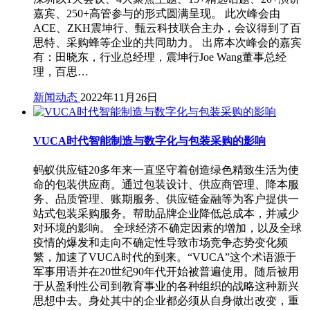
嘉宾、250+高管参与的形式圆满呈现。 此次峰会由
ACE、ZKH震坤行、甄云科技联合主办，会议得到了百
思特、采购蜂等企业的共同助力。 出席本次峰会的嘉宾
有：田晓东，行业总经理，震坤行Joe Wang董事总经
理，百思…
新闻动态
2022年11月26日
VUCA时代智能制造与数字化与包装采购的影响
蚂蚁供应链20多年来一直坚守着创造绿色精致生活为使
命的包装供应商。通过包装设计、供应商管理、降本服
务、品质管理、账期服务、供应链金融等为客户提供一
站式包装采购服务。帮助品牌企业降低总成本，并减少
对环境的影响。 全球经济不确定因素的增加，以及全球
疫情的爆发和走向不确定性导致市场竞争态势变化频
繁，加速了VUCA时代的到来。“VUCA”这个术语源于
军事用语并在20世纪90年代开始被普遍使用。随后被用
于从盈利性公司到教育事业的各种组织的战略这种新兴
思想中去。身处其中的企业都必须从自身做出改变，重